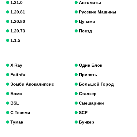
1.21.0
Автоматы
1.20.81
Русские Машины
1.20.80
Цунами
1.20.73
Поезд
1.1.5
X Ray
Один Блок
Faithful
Припять
Зомби Апокалипсис
Большой Город
Бомж
Сталкер
BSL
Смешарики
С Тенями
SCP
Туман
Бункер