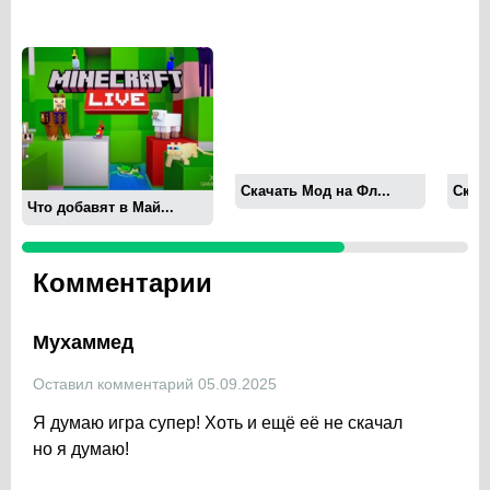
Скачать Мод на Фл...
Скача
Что добавят в Май...
Комментарии
Мухаммед
Оставил комментарий 05.09.2025
Я думаю игра супер! Хоть и ещё её не скачал
но я думаю!