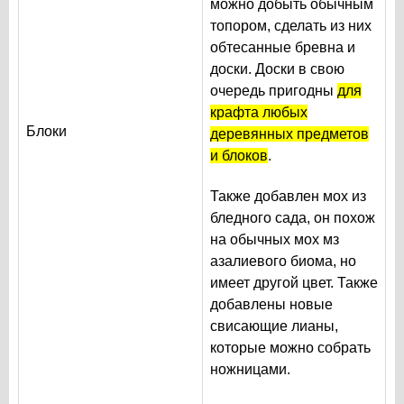
можно добыть обычным
топором, сделать из них
обтесанные бревна и
доски. Доски в свою
очередь пригодны
для
крафта любых
Блоки
деревянных предметов
и блоков
.
Также добавлен мох из
бледного сада, он похож
на обычных мох мз
азалиевого биома, но
имеет другой цвет. Также
добавлены новые
свисающие лианы,
которые можно собрать
ножницами.