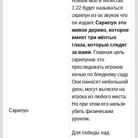
Новый моб в Minecraft
1.22 будет называться
скрипун из-за звуков что
он издает.
Скрипун это
живое дерево, которое
имеет три жёлтых
глаза, которые следят
за вами
. Главная цель
скрипунов это
преследовать игроков
ночью по бледному саду.
Они наносят небольшой
урон, могут вылезти на
игрока из любого места.
Но при этом его нельзя
Скрипун
убить физическим
уроном.
Для победы над