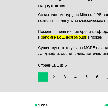
на русском
Создатели текстур для Minecraft PE н
позволят взглянуть на классические 
Поменяв внешний вид брони крафтер
и
запоминающиеся эмоции
игрокам.
Существуют текстуры на MCPE на анд
ландшафта, сменить лица жителям ил
Страница 1 из 6
1
2
3
4
5
6
1.22.0