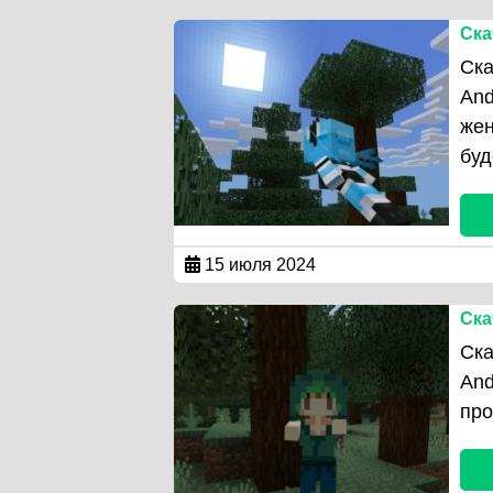
Ска
Ска
And
жен
буд
15 июля 2024
Ска
Ска
And
про