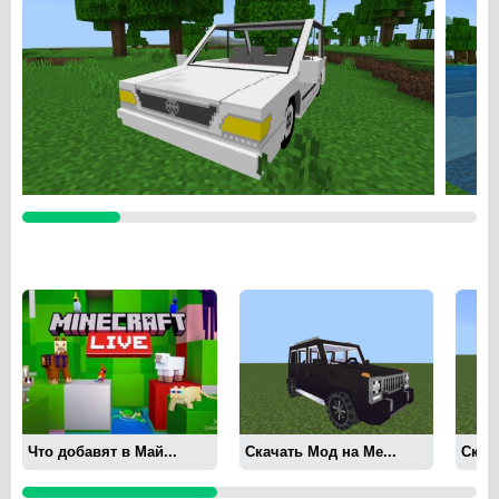
Что добавят в Май...
Скачать Мод на Me...
Скача