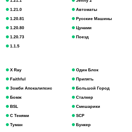
1.21.1
Jenny 2
1.21.0
Автоматы
1.20.81
Русские Машины
1.20.80
Цунами
1.20.73
Поезд
1.1.5
X Ray
Один Блок
Faithful
Припять
Зомби Апокалипсис
Большой Город
Бомж
Сталкер
BSL
Смешарики
С Тенями
SCP
Туман
Бункер