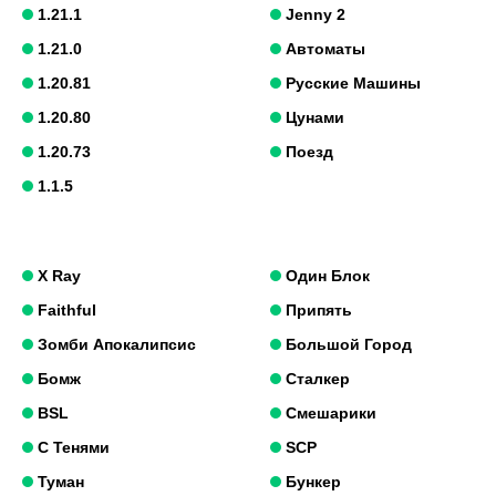
1.21.1
Jenny 2
1.21.0
Автоматы
1.20.81
Русские Машины
1.20.80
Цунами
1.20.73
Поезд
1.1.5
X Ray
Один Блок
Faithful
Припять
Зомби Апокалипсис
Большой Город
Бомж
Сталкер
BSL
Смешарики
С Тенями
SCP
Туман
Бункер