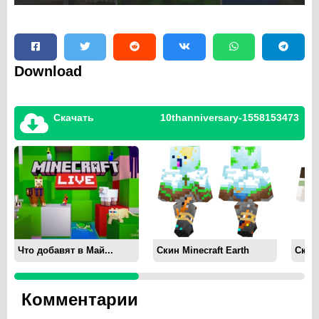
Download
Скачать
10thanniversary-1558153473
Что добавят в Май...
Скин Minecraft Earth
Скин
Комментарии