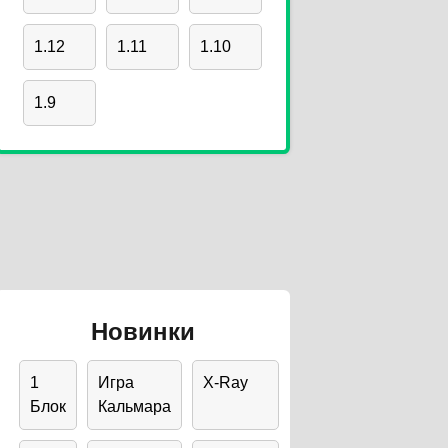
1.12
1.11
1.10
1.9
Новинки
1
Игра
X-Ray
Блок
Кальмара