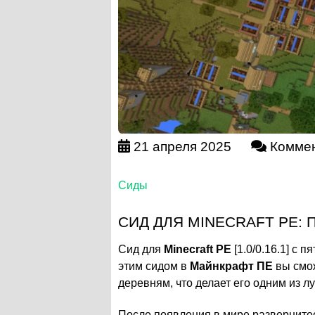
21 апреля 2025
Коммен
Сиды
СИД ДЛЯ MINECRAFT PE: ПЯ
Сид для
Minecraft PE
[1.0/0.16.1] с 
этим сидом в
Майнкрафт ПЕ
вы смож
деревням, что делает его одним из л
После появления в мире разверните