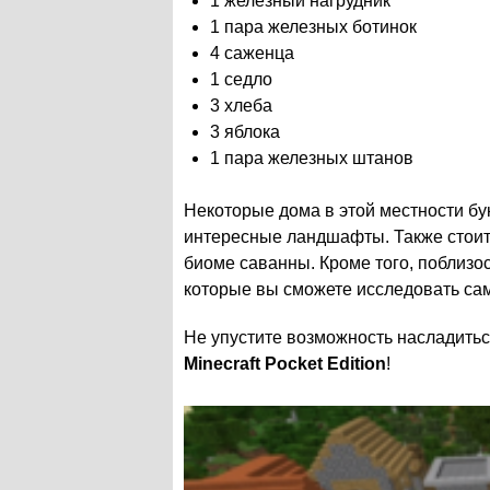
1 железный нагрудник
1 пара железных ботинок
4 саженца
1 седло
3 хлеба
3 яблока
1 пара железных штанов
Некоторые дома в этой местности бу
интересные ландшафты. Также стоит 
биоме саванны. Кроме того, поблизо
которые вы сможете исследовать са
Не упустите возможность насладить
Minecraft Pocket Edition
!