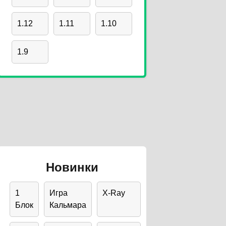
1.12
1.11
1.10
1.9
Новинки
1
Игра
X-Ray
Блок
Кальмара