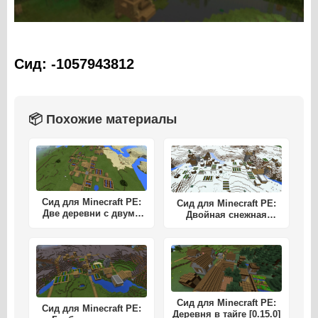
Сид:
-1057943812
📦 Похожие материалы
Сид для Minecraft PE:
Сид для Minecraft PE:
Две деревни с двумя
Двойная снежная
храмами около спавна
деревня [0.15.x - 0.16.x]
[0.15.х]
Сид для Minecraft PE:
Сид для Minecraft PE:
Деревня в тайге [0.15.0]