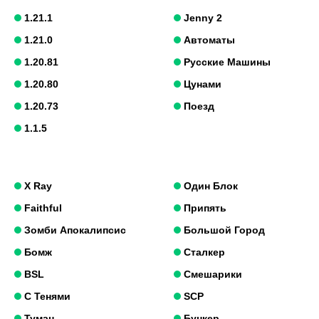
1.21.1
Jenny 2
1.21.0
Автоматы
1.20.81
Русские Машины
1.20.80
Цунами
1.20.73
Поезд
1.1.5
X Ray
Один Блок
Faithful
Припять
Зомби Апокалипсис
Большой Город
Бомж
Сталкер
BSL
Смешарики
С Тенями
SCP
Туман
Бункер