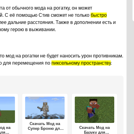
та от обычного мода на рогатку, он может
й. С её помощью Стив сможет не только
быстро
более дальние расстояния. Также в дополнении есть и
ному герою в выживании.
то мод на рогатки не будет наносить урон противникам.
ко для перемещения по
пиксельному пространству
.
Скачать Мод на
од на
Скачать Мод на
Супер Броню для
для
Базуку для
Майнкрафт ПЕ