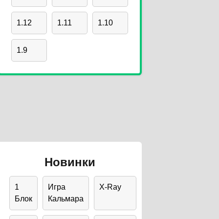
1.12
1.11
1.10
1.9
Новинки
1
Игра
X-Ray
Блок
Кальмара