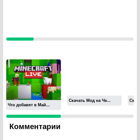
Скачать Мод на Че...
Скач
Что добавят в Май...
Комментарии