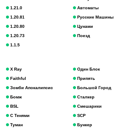
1.21.0
Автоматы
1.20.81
Русские Машины
1.20.80
Цунами
1.20.73
Поезд
1.1.5
X Ray
Один Блок
Faithful
Припять
Зомби Апокалипсис
Большой Город
Бомж
Сталкер
BSL
Смешарики
С Тенями
SCP
Туман
Бункер