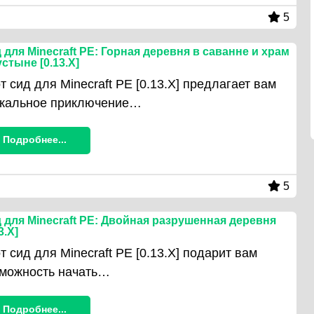
5
 для Minecraft PE: Горная деревня в саванне и храм
устыне [0.13.X]
т сид для Minecraft PE [0.13.X] предлагает вам
икальное приключение…
Подробнее...
5
 для Minecraft PE: Двойная разрушенная деревня
3.X]
т сид для Minecraft PE [0.13.X] подарит вам
можность начать…
Подробнее...