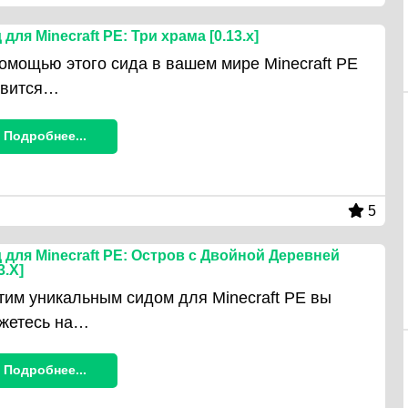
 для Minecraft PE: Три храма [0.13.x]
омощью этого сида в вашем мире Minecraft PE
явится…
Подробнее...
5
 для Minecraft PE: Остров с Двойной Деревней
3.X]
тим уникальным сидом для Minecraft PE вы
жетесь на…
Подробнее...