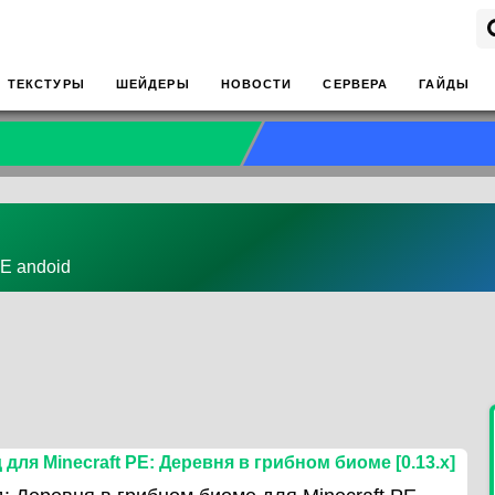
ТЕКСТУРЫ
ШЕЙДЕРЫ
НОВОСТИ
СЕРВЕРА
ГАЙДЫ
PE andoid
 для Minecraft PE: Деревня в грибном биоме [0.13.x]