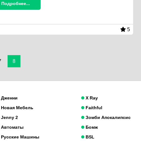
Подробнее...
5
7
8
Дженни
X Ray
Новая Мебель
Faithful
Jenny 2
Зомби Апокалипсис
Автоматы
Бомж
Русские Машины
BSL