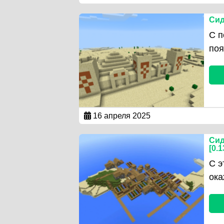
Сид
С п
по
16 апреля 2025
Сид
[0.1
С э
ока