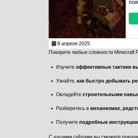
поя
9 апреля 2025
Покорите любые сложности Minecraft P
Изучите
эффективные тактики в
Узнайте,
как быстро добывать р
Овладейте
строительными навы
Разберитесь в
механизмах, редст
Получите
подробные инструкции 
С нашими гайдами вы сможете покорит