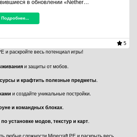
вившиеся в обновлении «Nether…
Подробнее...
5
E и раскройте весь потенциал игры!
ыживания
и защиты от мобов.
есурсы и крафтить полезные предметы
.
ками
и создайте уникальные постройки.
оуне и командных блоках
.
по установке модов, текстур и карт
.
ь любые сложности Minecraft PE и раскрыть весь