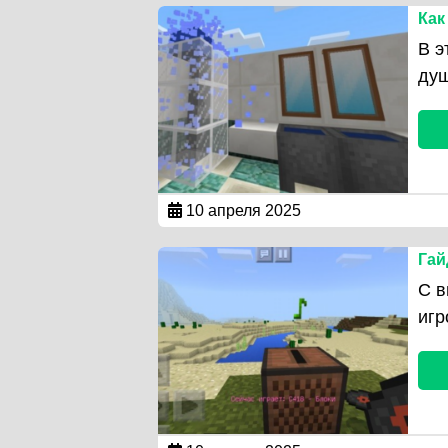
Как
В э
ду
10 апреля 2025
Гай
С в
игр